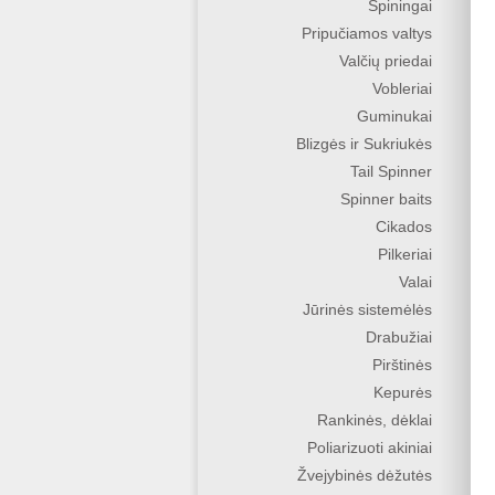
Spiningai
Pripučiamos valtys
Valčių priedai
Vobleriai
Guminukai
Blizgės ir Sukriukės
Tail Spinner
Spinner baits
Cikados
Pilkeriai
Valai
Jūrinės sistemėlės
Drabužiai
Pirštinės
Kepurės
Rankinės, dėklai
Poliarizuoti akiniai
Žvejybinės dėžutės