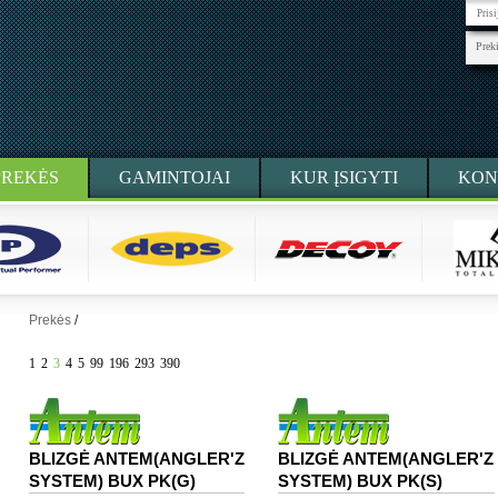
Pris
Prek
PREKĖS
GAMINTOJAI
KUR ĮSIGYTI
KON
Prekės
/
1
2
3
4
5
99
196
293
390
BLIZGĖ ANTEM(ANGLER'Z
BLIZGĖ ANTEM(ANGLER'Z
SYSTEM) BUX PK(G)
SYSTEM) BUX PK(S)