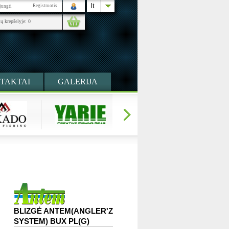
lt
Registruotis
ijungti
ių krepšelyje:
0
TAKTAI
GALERIJA
BLIZGĖ ANTEM(ANGLER'Z
SYSTEM) BUX PL(G)