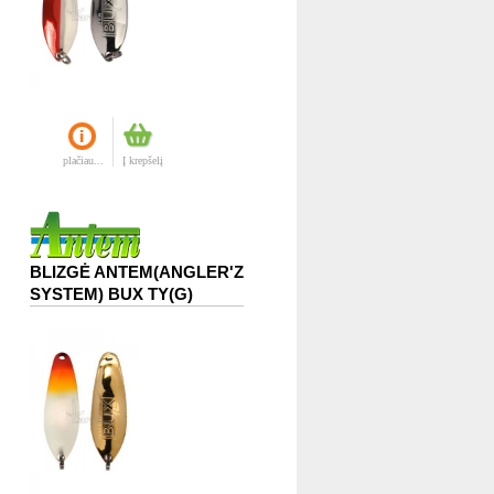
plačiau...
Į krepšelį
BLIZGĖ ANTEM(ANGLER'Z
SYSTEM) BUX TY(G)