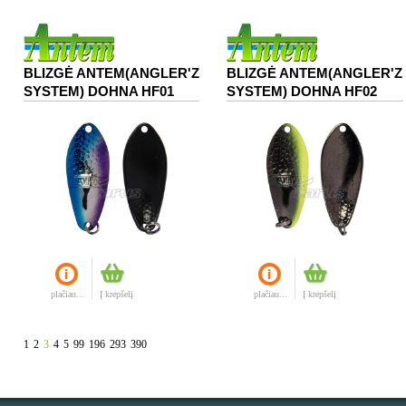
BLIZGĖ ANTEM(ANGLER'Z
BLIZGĖ ANTEM(ANGLER'Z
SYSTEM) DOHNA HF01
SYSTEM) DOHNA HF02
plačiau...
Į krepšelį
plačiau...
Į krepšelį
1
2
3
4
5
99
196
293
390