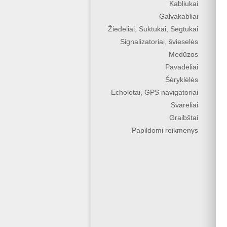
Kabliukai
Galvakabliai
Žiedeliai, Suktukai, Segtukai
Signalizatoriai, švieselės
Medūzos
Pavadėliai
Šėryklėlės
Echolotai, GPS navigatoriai
Svareliai
Graibštai
Papildomi reikmenys