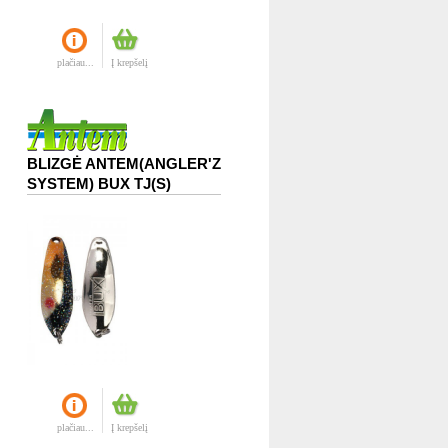
plačiau...
Į krepšelį
BLIZGĖ ANTEM(ANGLER'Z
SYSTEM) BUX TJ(S)
plačiau...
Į krepšelį