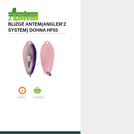
BLIZGĖ ANTEM(ANGLER'Z
SYSTEM) DOHNA HF03
plačiau...
Į krepšelį