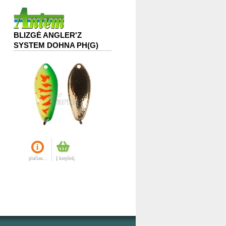
BLIZGĖ ANGLER'Z
SYSTEM DOHNA PH(G)
plačiau...
Į krepšelį