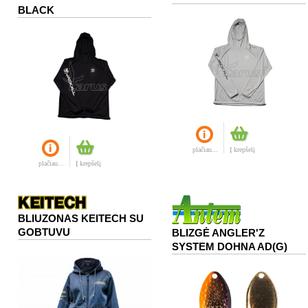
BLACK
plačiau...
Į krepšelį
plačiau...
Į krepšelį
BLIUZONAS KEITECH SU
GOBTUVU
BLIZGĖ ANGLER'Z
SYSTEM DOHNA AD(G)