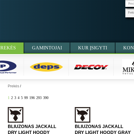
Pris
Prek
PREKĖS
GAMINTOJAI
KUR ĮSIGYTI
KON
Prekės
/
1
2
3
4
5
99
196
293
390
BLIUZONAS JACKALL
BLIUZONAS JACKALL
DRY LIGHT HOODY
DRY LIGHT HOODY GRAY