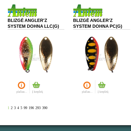
BLIZGĖ ANGLER'Z
BLIZGĖ ANGLER'Z
SYSTEM DOHNA LLC(G)
SYSTEM DOHNA PC(G)
plačiau...
Į krepšelį
plačiau...
Į krepšelį
1
2
3
4
5
99
196
293
390