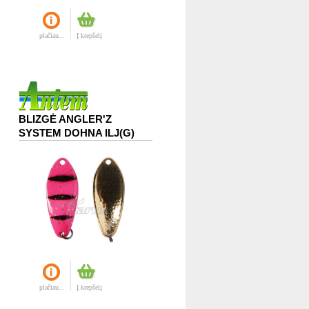
plačiau...
Į krepšelį
BLIZGĖ ANGLER'Z
SYSTEM DOHNA ILJ(G)
plačiau...
Į krepšelį