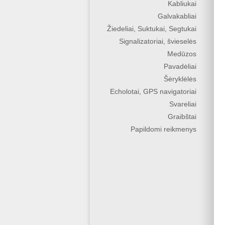
Kabliukai
Galvakabliai
Žiedeliai, Suktukai, Segtukai
Signalizatoriai, švieselės
Medūzos
Pavadėliai
Šėryklėlės
Echolotai, GPS navigatoriai
Svareliai
Graibštai
Papildomi reikmenys