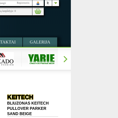
lt
Registruotis
ijungti
ių krepšelyje:
0
TAKTAI
GALERIJA
BLIUZONAS KEITECH
PULLOVER PARKER
SAND BEIGE