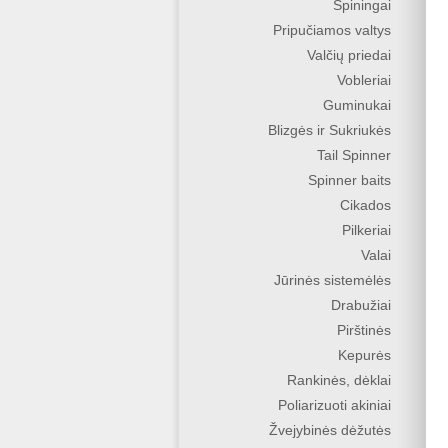
Spiningai
Pripučiamos valtys
Valčių priedai
Vobleriai
Guminukai
Blizgės ir Sukriukės
Tail Spinner
Spinner baits
Cikados
Pilkeriai
Valai
Jūrinės sistemėlės
Drabužiai
Pirštinės
Kepurės
Rankinės, dėklai
Poliarizuoti akiniai
Žvejybinės dėžutės