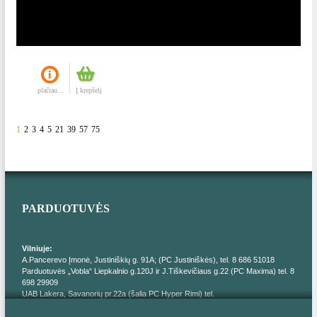
plačiau...
Į krepšelį
1
2
3
4
5
21
39
57
75
PARDUOTUVĖS
Vilniuje:
A.Pancerevo Įmonė, Justiniškių g. 91A; (PC Justiniškės), tel. 8 686 51018
Parduotuvės „Vobla“ Liepkalnio g.120J ir J.Tiškevičiaus g.22 (PC Maxima) tel. 8
698 29909
UAB Lakera, Savanorių pr.22a (šalia PC Hyper Rimi) tel.
I. Orlovos Įmonė; http://pasina.lt/; Parduotuvė „Pas Iną‘‘, Erfurto g. 10; tel. 8 655
77561