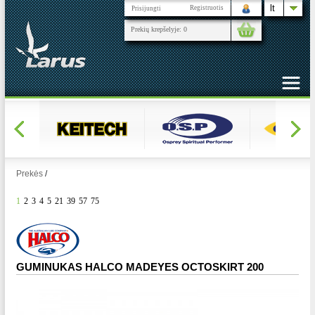
lt
Registruotis
Prisijungti
Prekių krepšelyje:
0
Prekės
/
1
2
3
4
5
21
39
57
75
GUMINUKAS HALCO MADEYES OCTOSKIRT 200