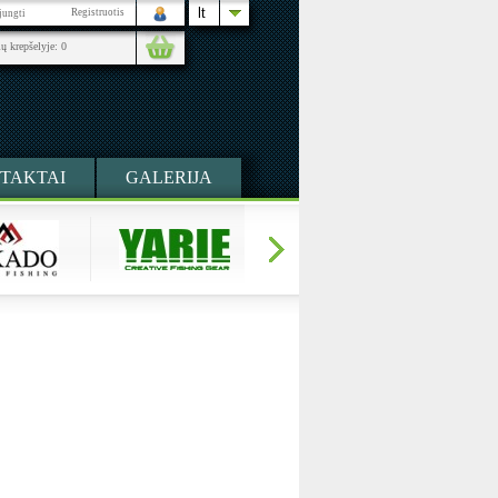
lt
Registruotis
ijungti
ių krepšelyje:
0
TAKTAI
GALERIJA