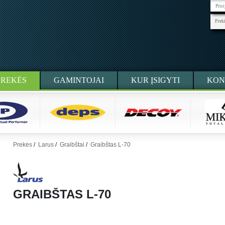
Pris
Prek
PREKĖS
GAMINTOJAI
KUR ĮSIGYTI
KON
Prekės
/
Larus
/
Graibštai
/
Graibštas L-70
GRAIBŠTAS L-70