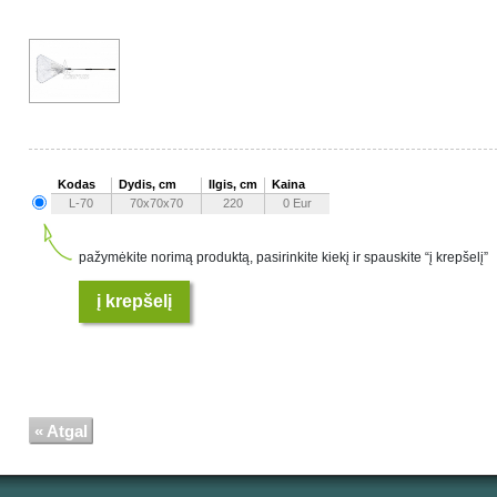
Kodas
Dydis, cm
Ilgis, cm
Kaina
L-70
70x70x70
220
0 Eur
pažymėkite norimą produktą, pasirinkite kiekį ir spauskite “į krepšelį”
į krepšelį
« Atgal