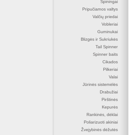
Spiningai
Pripučiamos valtys
Valčių priedai
Vobleriai
Guminukai
Blizgės ir Sukriukės
Tail Spinner
Spinner baits
Cikados
Pilkeriai
Valai
Jūrinės sistemėlės
Drabužiai
Pirštinės
Kepurės
Rankinės, dėklai
Poliarizuoti akiniai
Žvejybinės dėžutės