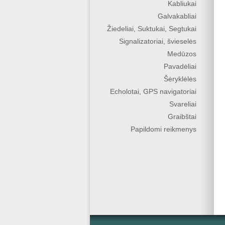
Kabliukai
Galvakabliai
Žiedeliai, Suktukai, Segtukai
Signalizatoriai, švieselės
Medūzos
Pavadėliai
Šėryklėlės
Echolotai, GPS navigatoriai
Svareliai
Graibštai
Papildomi reikmenys