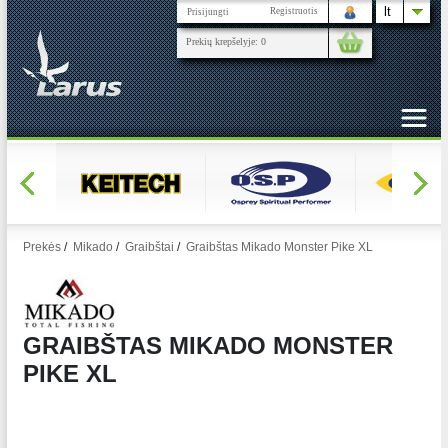
lt
Registruotis
Prisijungti
Prekių krepšelyje:
0
Prekės
/
Mikado
/
Graibštai
/
Graibštas Mikado Monster Pike XL
GRAIBŠTAS MIKADO MONSTER
PIKE XL