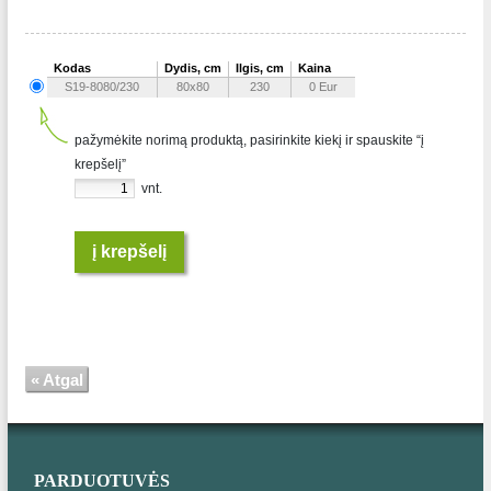
Kodas
Dydis, cm
Ilgis, cm
Kaina
S19-8080/230
80x80
230
0 Eur
pažymėkite norimą produktą, pasirinkite kiekį ir spauskite “į
krepšelį”
vnt.
į krepšelį
« Atgal
PARDUOTUVĖS